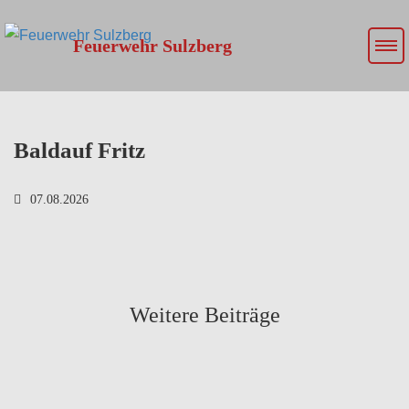
Feuerwehr Sulzberg
Baldauf Fritz
07.08.2026
Weitere Beiträge
mehr lesen
Am 28. März fand auf dem Gelände des Klosters
mehr lesen
Mehrerau der diesjährige Wissenstest des Bezirkes…
31. März 2026
Wissenstest der Feuerwehrjugend