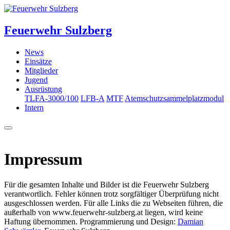
Feuerwehr Sulzberg
News
Einsätze
Mitglieder
Jugend
Ausrüstung
TLFA-3000/100
LFB-A
MTF
Atemschutzsammelplatzmodul
Intern
Impressum
Für die gesamten Inhalte und Bilder ist die Feuerwehr Sulzberg
verantwortlich. Fehler können trotz sorgfältiger Überprüfung nicht
ausgeschlossen werden. Für alle Links die zu Webseiten führen, die
außerhalb von www.feuerwehr-sulzberg.at liegen, wird keine
Haftung übernommen. Programmierung und Design:
Damian