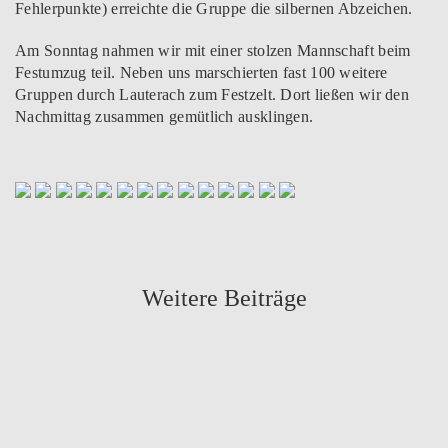
Fehlerpunkte) erreichte die Gruppe die silbernen Abzeichen.
Am Sonntag nahmen wir mit einer stolzen Mannschaft beim
Festumzug teil. Neben uns marschierten fast 100 weitere
Gruppen durch Lauterach zum Festzelt. Dort ließen wir den
Nachmittag zusammen gemütlich ausklingen.
Weitere Beiträge
mehr lesen
Am 28. März fand auf dem Gelände des Klosters
mehr lesen
Mehrerau der diesjährige Wissenstest des Bezirkes…
Vergangenes Wochenende fand in Bezau das
31. März 2026
Landesfeuerwehrfest statt. Im Rahmen des Festes
organisierte die Feuerwehr…
Wissenstest der Feuerwehrjugend
9. Juli 2026
Landesleistungsbewerbe in Bezau