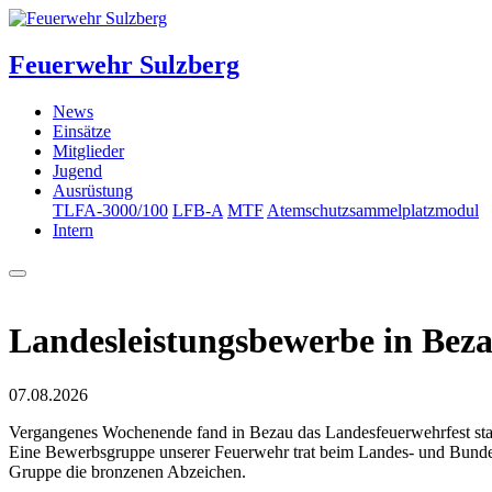
Feuerwehr Sulzberg
News
Einsätze
Mitglieder
Jugend
Ausrüstung
TLFA-3000/100
LFB-A
MTF
Atemschutzsammelplatzmodul
Intern
Landesleistungsbewerbe in Bez
07.08.2026
Vergangenes Wochenende fand in Bezau das Landesfeuerwehrfest stat
Eine Bewerbsgruppe unserer Feuerwehr trat beim Landes- und Bundesl
Gruppe die bronzenen Abzeichen.