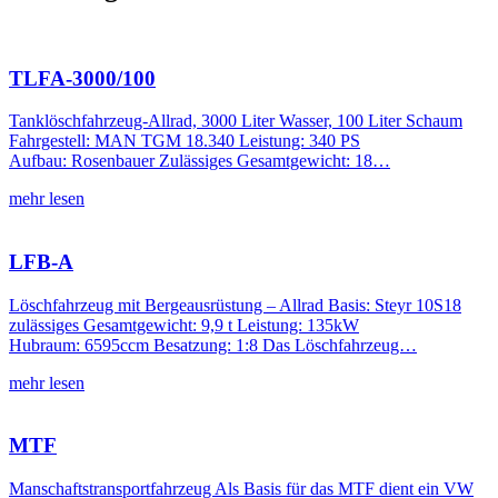
TLFA-3000/100
Tanklöschfahrzeug-Allrad, 3000 Liter Wasser, 100 Liter Schaum
Fahrgestell: MAN TGM 18.340 Leistung: 340 PS
Aufbau: Rosenbauer Zulässiges Gesamtgewicht: 18…
mehr lesen
LFB-A
Löschfahrzeug mit Bergeausrüstung – Allrad Basis: Steyr 10S18
zulässiges Gesamtgewicht: 9,9 t Leistung: 135kW
Hubraum: 6595ccm Besatzung: 1:8 Das Löschfahrzeug…
mehr lesen
MTF
Manschaftstransportfahrzeug Als Basis für das MTF dient ein VW