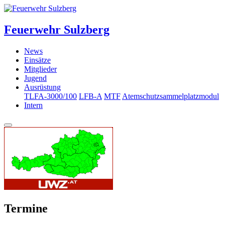
Feuerwehr Sulzberg
News
Einsätze
Mitglieder
Jugend
Ausrüstung
TLFA-3000/100
LFB-A
MTF
Atemschutzsammelplatzmodul
Intern
Termine