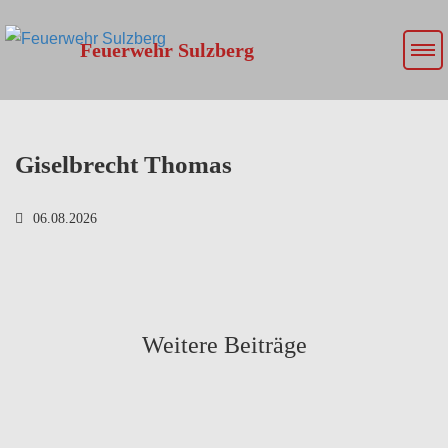
Feuerwehr Sulzberg
Giselbrecht Thomas
06.08.2026
Weitere Beiträge
mehr lesen
Am 08.07.2026 um 01:25 Uhr wurden wir zur
mehr lesen
Nachbarlichen Löschhilfe (Rauchentwicklung in der
Wohnung) nach…
8. Juli 2026
f11 Nachbarliche Löschhilfe